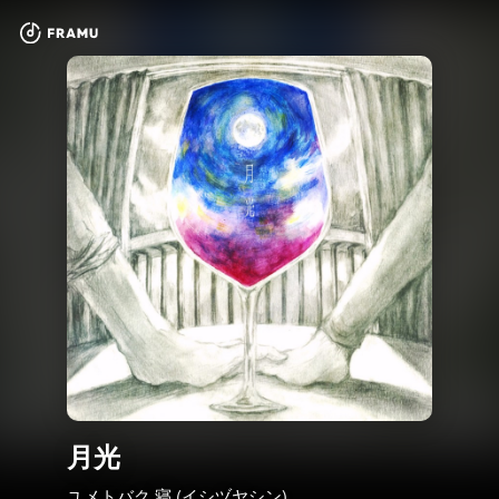
月光
ユメトバク 寝 (イシヅヤシン)