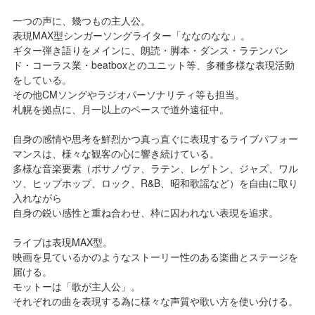
一つの声に、幾つもの主人公。
表現MAX型シンガーソングライター「ななのなな」。
ギター弾き語りをメインに、朗読・脚本・ダンス・ラテンバン
ド・コーラス業・beatboxとのユニット等、多種多様な表現活動
をしている。
その他CMソングやラジオパーソナリティ等も担当。
札幌を拠点に、月一以上のペースで道外遠征中。
自身の感情や思考を鮮烈かつ真っ直ぐに表現するライブパフォー
マンスは、様々な観客の心に響き続けている。
多様な音楽要素（ボサノヴァ、ラテン、レゲトン、ジャズ、ワル
ツ、ヒップホップ、ロック、R&B、昭和歌謡など）を自由に取り
入れながら
自身の鋭い感性と重ね合わせ、枠に囚われない表現を追求。
ライブは表現MAX型。
映画を見ているかのようなストーリー性のある楽曲とステージを
届ける。
モットーは「歌が主人公」。
それぞれの曲を表現する為に様々な声質や歌い方を使い分ける。