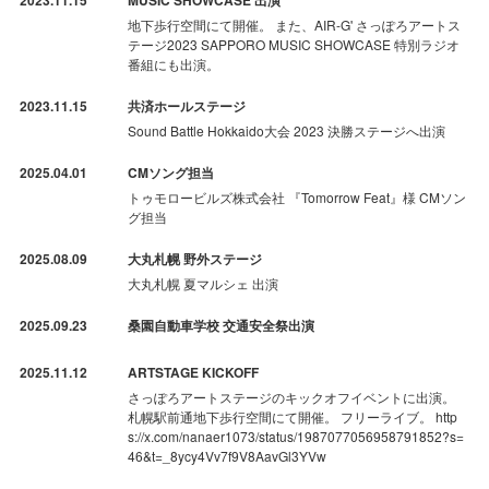
地下歩行空間にて開催。 また、AIR-G' さっぽろアートス
テージ2023 SAPPORO MUSIC SHOWCASE 特別ラジオ
番組にも出演。
2023.11.15
共済ホールステージ
Sound Battle Hokkaido大会 2023 決勝ステージへ出演
2025.04.01
CMソング担当
トゥモロービルズ株式会社 『Tomorrow Feat』様 CMソン
グ担当
2025.08.09
大丸札幌 野外ステージ
大丸札幌 夏マルシェ 出演
2025.09.23
桑園自動車学校 交通安全祭出演
2025.11.12
ARTSTAGE KICKOFF
さっぽろアートステージのキックオフイベントに出演。
札幌駅前通地下歩行空間にて開催。 フリーライブ。 http
s://x.com/nanaer1073/status/1987077056958791852?s=
46&t=_8ycy4Vv7f9V8AavGl3YVw