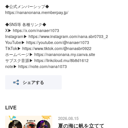
◆公式メンバーシップ◆
https://nananonana.memberpay.jp/
◆SNS等 各種リンク◆
X▶ https://x.com/nanaer1073
Instagram▶ https://www.instagram.com/nana.sbr0703_2
YouTube▶ https://youtube.com/@nanaer1073
TikTok▶ https://www.tiktok.com/@nanasbr0922
ホームページ▶ https://nananonana.my.canva.site
サブスク音源▶ https://linkcloud.mu/8b8d1612
note▶ https://note.com/nana1073
シェアする
LIVE
2026.08.15
夏の海に帆を立てて