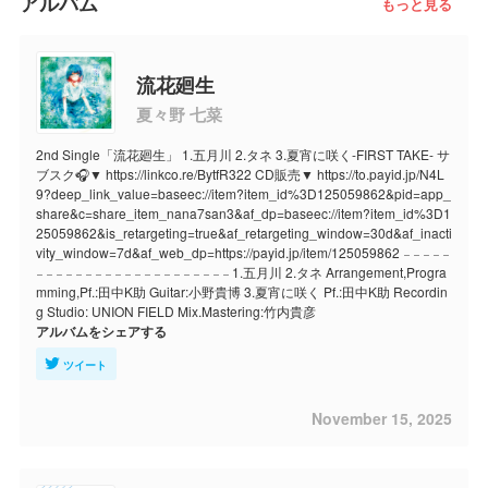
アルバム
もっと見る
流花廻生
夏々野 七菜
2nd Single「流花廻生」 1.五月川 2.タネ 3.夏宵に咲く-FIRST TAKE- サ
ブスク🎧▼ https://linkco.re/BytfR322 CD販売▼ https://to.payid.jp/N4L
9?deep_link_value=baseec://item?item_id%3D125059862&pid=app_
share&c=share_item_nana7san3&af_dp=baseec://item?item_id%3D1
25059862&is_retargeting=true&af_retargeting_window=30d&af_inacti
vity_window=7d&af_web_dp=https://payid.jp/item/125059862 𓐄 𓐄 𓐄 𓐄 𓐄
𓐄 𓐄 𓐄 𓐄 𓐄 𓐄 𓐄 𓐄 𓐄 𓐄 𓐄 𓐄 𓐄 𓐄 𓐄 𓐄 𓐄 𓐄 𓐄 𓐄 1.五月川 2.タネ Arrangement,Progra
mming,Pf.:田中K助 Guitar:小野貴博 3.夏宵に咲く Pf.:田中K助 Recordin
g Studio: UNION FIELD Mix.Mastering:竹内貴彦
アルバムをシェアする
ツイート
November 15, 2025