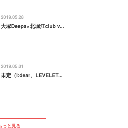
2019.05.28
大塚Deepa×北堀江club v...
2019.05.01
未定（i:dear、LEVELET...
もっと見る