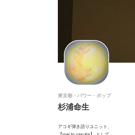
東京都・パワー・ポップ
杉浦命生
アコギ弾き語りユニット、
【mei to yasuha】 として、