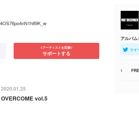
GBL4OS76po4nN1h89K_w
アルバム
\\アーティストを応援//
ツイ
サポートする
1
FR
2020.01.25
OVERCOME vol.5