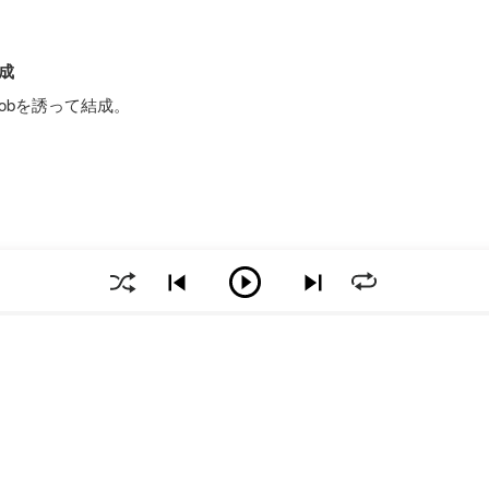
結成
, Sobを誘って結成。