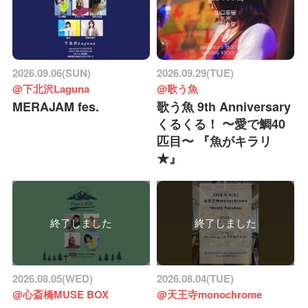
2026.09.06(SUN)
2026.09.29(TUE)
@下北沢Laguna
@歌う魚
MERAJAM fes.
歌う魚 9th Anniversary
くるくる！ 〜愛で鯛40
匹目〜 『魚がキラリ
★』
終了しました
終了しました
2026.08.05(WED)
2026.08.04(TUE)
@心斎橋MUSE BOX
@天王寺monochrome