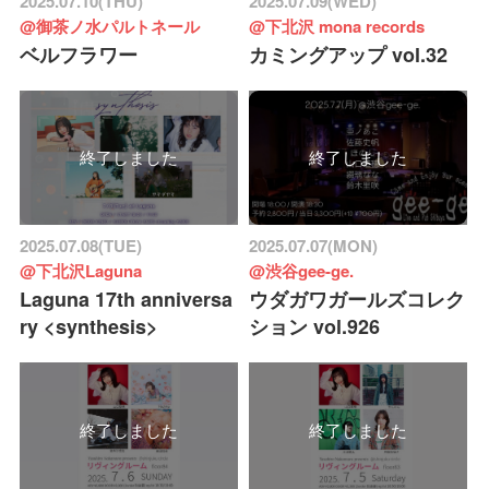
2025.07.10(THU)
2025.07.09(WED)
@御茶ノ水パルトネール
@下北沢 mona records
ベルフラワー
カミングアップ vol.32
終了しました
終了しました
2025.07.08(TUE)
2025.07.07(MON)
@下北沢Laguna
@渋谷gee-ge.
Laguna 17th anniversa
ウダガワガールズコレク
ry <synthesis>
ション vol.926
終了しました
終了しました