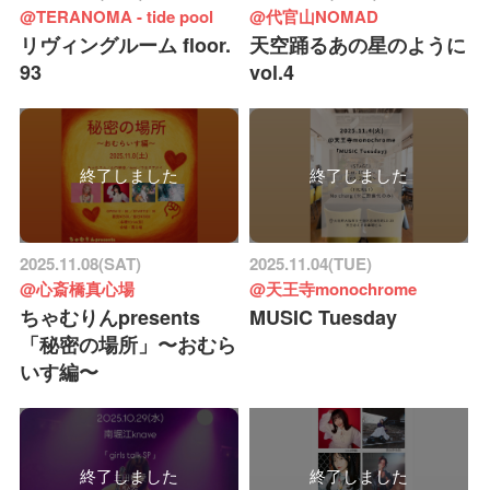
@TERANOMA - tide pool
@代官山NOMAD
リヴィングルーム floor.
天空踊るあの星のように
93
vol.4
終了しました
終了しました
2025.11.08(SAT)
2025.11.04(TUE)
@心斎橋真心場
@天王寺monochrome
ちゃむりんpresents
MUSIC Tuesday
「秘密の場所」〜おむら
いす編〜
終了しました
終了しました