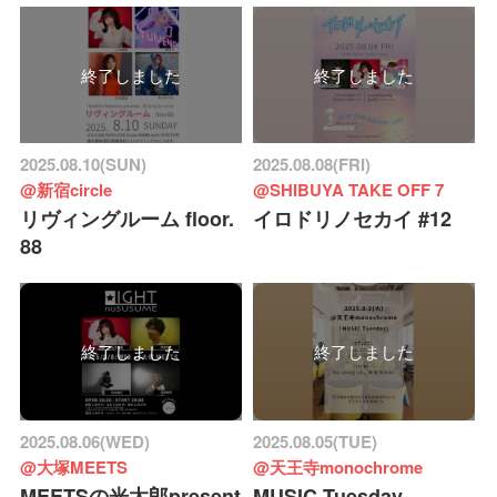
終了しました
終了しました
2025.08.10(SUN)
2025.08.08(FRI)
@新宿circle
@SHIBUYA TAKE OFF 7
リヴィングルーム floor.
イロドリノセカイ #12
88
終了しました
終了しました
2025.08.06(WED)
2025.08.05(TUE)
@大塚MEETS
@天王寺monochrome
MEETSの光太郎present
MUSIC Tuesday