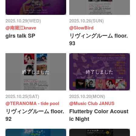
2025.10.29(WED)
2025.10.26(SUN)
@南堀江knave
@SlowBird
girs talk SP
リヴィングルーム floor.
93
終了しました
終了しました
2025.10.25(SAT)
2025.10.20(MON)
@TERANOMA - tide pool
@Music Club JANUS
リヴィングルーム floor.
Flutterby Color Acoust
92
ic Night