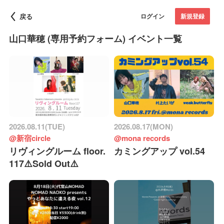
戻る
ログイン
新規登録
山口華穂 (専用予約フォーム) イベント一覧
2026.08.11(TUE)
2026.08.17(MON)
@新宿circle
@mona records
リヴィングルーム floor.
カミングアップ vol.54
117⚠️Sold Out⚠️