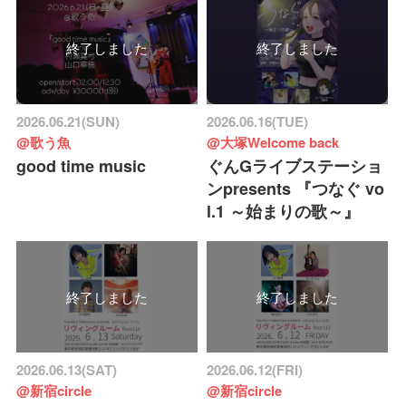
終了しました
終了しました
2026.06.21(SUN)
2026.06.16(TUE)
@歌う魚
@大塚Welcome back
good time music
ぐんGライブステーショ
ンpresents 『つなぐ vo
l.1 ～始まりの歌～』
終了しました
終了しました
2026.06.13(SAT)
2026.06.12(FRI)
@新宿circle
@新宿circle