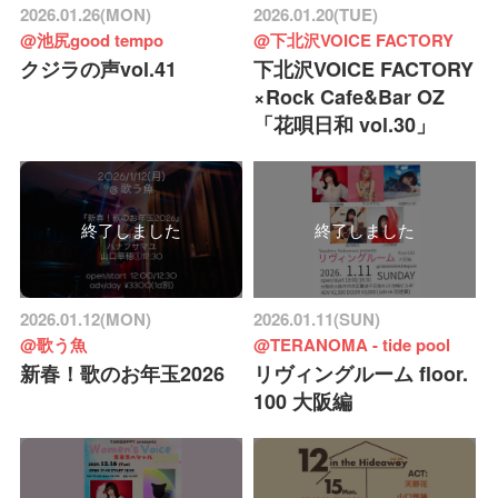
2026.01.26(MON)
2026.01.20(TUE)
@池尻good tempo
@下北沢VOICE FACTORY
クジラの声vol.41
下北沢VOICE FACTORY
×Rock Cafe&Bar OZ
「花唄日和 vol.30」
終了しました
終了しました
2026.01.12(MON)
2026.01.11(SUN)
@歌う魚
@TERANOMA - tide pool
新春！歌のお年玉2026
リヴィングルーム floor.
100 大阪編