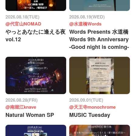
2026.08.18(TUE)
2026.08.19(WED)
@代官山NOMAD
@水道橋Words
やっとあなたに逢える夜
Words Presents 水道橋
vol.12
Words 9th Anniversary
-Good night is coming-
2026.08.28(FRI)
2026.09.01(TUE)
@南堀江knave
@天王寺monochrome
Natural Woman SP
MUSIC Tuesday