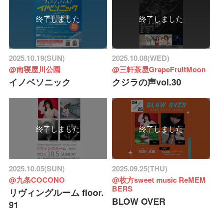
終了しました
終了しました
2025.10.19(SUN)
2025.10.08(WED)
@南寝屋川公園
@三軒茶屋GrapeFruitMoon
イノベソニック
クジラの声vol.30
終了しました
終了しました
2025.10.05(SUN)
2025.09.25(THU)
@九条COCONO
@枚方sweet music ReMEM
BERS
リヴィングルーム floor.
BLOW OVER
91