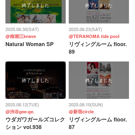
終了しました
終了しました
2025.08.30(SAT)
2025.08.23(SAT)
@南堀江knave
@TERANOMA tide pool
Natural Woman SP
リヴィングルーム floor.
89
終了しました
終了しました
2025.08.12(TUE)
2025.08.10(SUN)
@渋谷gee-ge.
@新宿circle
ウダガワガールズコレク
リヴィングルーム floor.
ション vol.938
87