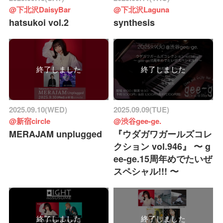
@下北沢DaisyBar
@下北沢Laguna
hatsukoi vol.2
synthesis
終了しました
終了しました
2025.09.10(WED)
2025.09.09(TUE)
@新宿circle
@渋谷gee-ge.
MERAJAM unplugged
『ウダガワガールズコレ
クション vol.946』 〜 g
ee-ge.15周年めでたいぜ
スペシャル!!! 〜
終了しました
終了しました