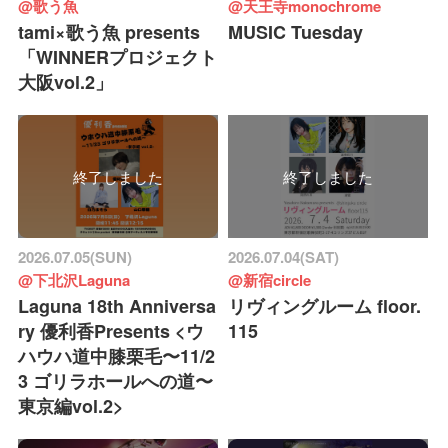
@歌う魚
@天王寺monochrome
tami×歌う魚 presents
MUSIC Tuesday
「WINNERプロジェクト
大阪vol.2」
終了しました
終了しました
2026.07.05(SUN)
2026.07.04(SAT)
@下北沢Laguna
@新宿circle
Laguna 18th Anniversa
リヴィングルーム floor.
ry 優利香Presents <ウ
115
ハウハ道中膝栗毛〜11/2
3 ゴリラホールへの道〜
東京編vol.2>