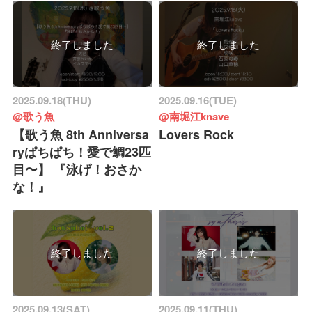
終了しました
終了しました
2025.09.18(THU)
2025.09.16(TUE)
@歌う魚
@南堀江knave
【歌う魚 8th Anniversa
Lovers Rock
ryぱちぱち！愛で鯛23匹
目〜】 『泳げ！おさか
な！』
終了しました
終了しました
2025.09.13(SAT)
2025.09.11(THU)