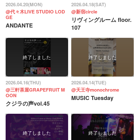
2026.04.20(MON)
2026.04.18(SAT)
@代々木LIVE STUDIO LOD
@新宿circle
GE
リヴィングルーム floor.
ANDANTE
107
終了しました
終了しました
2026.04.16(THU)
2026.04.14(TUE)
@三軒茶屋GRAPEFRUIT M
@天王寺monochrome
OON
MUSIC Tuesday
クジラの声vol.45
終了しました
終了しました