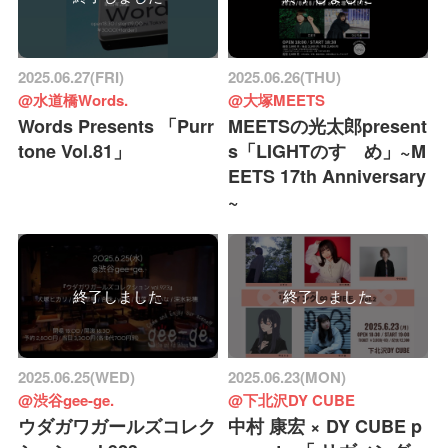
2025.06.27(FRI)
2025.06.26(THU)
@水道橋Words.
@大塚MEETS
Words Presents 「Purr
MEETSの光太郎present
tone Vol.81」
s「LIGHTのすゝめ」~M
EETS 17th Anniversary
~
終了しました
終了しました
2025.06.25(WED)
2025.06.23(MON)
@渋谷gee-ge.
@下北沢DY CUBE
ウダガワガールズコレク
中村 康宏 × DY CUBE p