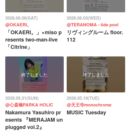
2026.06.06(SAT)
2026.06.03(WED)
@OKAERI。
@TERANOMA - tide pool
「OKAERI。」×miso p
リヴィングルーム floor.
resents two-man-live
112
「Citrine」
終了しました
終了しました
2026.05.31(SUN)
2026.05.19(TUE)
@心斎橋PARKA HOLIC
@天王寺monochrome
Nakamura Yasuhiro pr
MUSIC Tuesday
esents 『MERAJAM un
plugged vol.2』