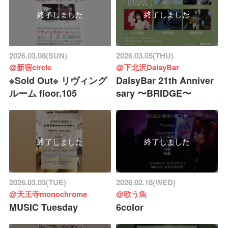
終了しました
終了しました
2026.03.08(SUN)
2026.03.05(THU)
@新宿circle
@下北沢DaisyBar
※Sold Out※ リヴィング
DaisyBar 21th Anniver
ルーム floor.105
sary 〜BRIDGE〜
終了しました
終了しました
2026.03.03(TUE)
2026.02.18(WED)
@天王寺monochrome
@歌う魚
MUSIC Tuesday
6color