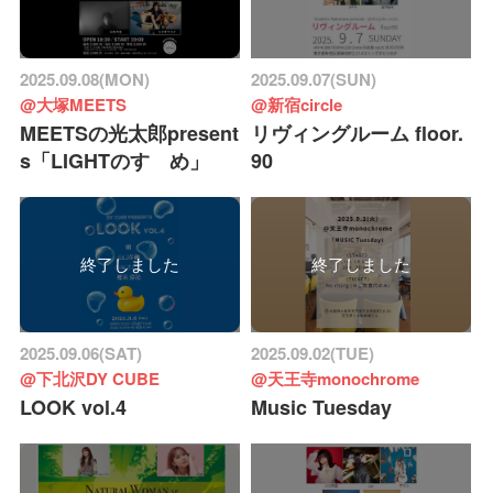
2025.09.08(MON)
2025.09.07(SUN)
@大塚MEETS
@新宿circle
MEETSの光太郎present
リヴィングルーム floor.
s「LIGHTのすゝめ」
90
終了しました
終了しました
2025.09.06(SAT)
2025.09.02(TUE)
@下北沢DY CUBE
@天王寺monochrome
LOOK vol.4
Music Tuesday