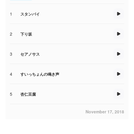
1
スタンバイ
2
下り坂
3
セアノサス
4
すいっちょんの鳴き声
5
杏仁豆腐
November 17, 2018