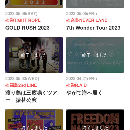
2023.05.06(SAT)
2023.05.05(FRI)
@栄TIGHT ROPE
@奈良NEVER LAND
GOLD RUSH 2023
7th Wonder Tour 2023
終了しました
終了しました
2023.05.03(WED)
2023.04.21(FRI)
@福島2nd LINE
@栄R.A.D
渡り鳥は三度鳴くツア
やがて海へ届く
ー 振替公演
終了しました
終了しました