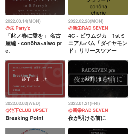
2022.03.14(MON)
2022.02.28(MON)
@栄 Party'z
@新栄RAD SEVEN
「此ノ春に愛を」 名古
4C - ピウムジカ 1stミ
屋編 - conöha×aiwo pr
ニアルバム「ダイヤモン
e.
ド」リリースツアー
終了しました
終了しました
2022.02.02(WED)
2022.01.21(FRI)
@池下CLUB UPSET
@新栄RAD SEVEN
Breaking Point
夜が明ける前に