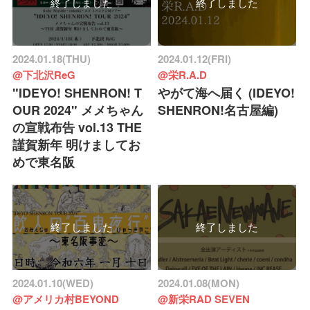
終了しました
終了しました
2024.01.18(THU)
2024.01.12(FRI)
@下北沢ReG
@栄R.A.D
"IDEYO! SHENRON! T
やがて海へ届く (IDEYO!
OUR 2024" メメちゃん
SHENRON!名古屋編)
の宣戦布告 vol.13 THE
謹賀新年 明けましてお
めで東名阪
終了しました
終了しました
2024.01.10(WED)
2024.01.08(MON)
@アメリカ村BEYOND
@新栄RAD SEVEN