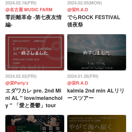
2024.02.16(FRI)
2024.02.05(MON)
@名古屋 MUSIC FARM
@栄R.A.D
零距離革命 -第七夜友情
でらROCK FESTIVAL
編-
後夜祭
終了しました
終了しました
2024.02.02(FRI)
2024.01.26(FRI)
@栄Party‘z
@栄R.A.D
エダワカレ pre. 2nd Mi
kalmia 2nd min ALリリ
ni AL " love/melanchol
ースツアー
y " 「愛と憂鬱」tour