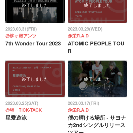
終了しました
終了しました
2023.03.31(FRI)
2023.03.29(WED)
@柳ヶ瀬アンツ
@栄R.A.D
7th Wonder Tour 2023
ATOMIC PEOPLE TOU
R
終了しました
終了しました
2023.03.25(SAT)
2023.03.17(FRI)
@堺 TICK-TACK
@栄R.A.D
星愛遊泳
僕の輝ける場所 - サヨナ
カ2ndシングルリリース
ツアー