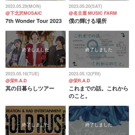
2023.05.29(MON)
2023.05.20(SAT)
@下北沢MOSAiC
@名古屋 MUSIC FARM
7th Wonder Tour 2023
僕の輝ける場所
終了しました
終了しました
2023.05.16(TUE)
2023.05.12(FRI)
@栄R.A.D
@栄R.A.D
其の日暮らしツアー
これまでの話。これから
のこと。
終了しました
終了しました