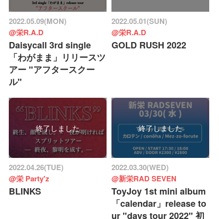
2022.05.09(MON)
2022.05.01(SUN)
@栄R.A.D
@栄R.A.D
Daisycall 3rd single
GOLD RUSH 2022
「わがまま」リリースツ
アー "アフタースクー
ル"
終了しました
終了しました
2022.04.26(TUE)
2022.03.30(WED)
@栄 Party'z
@新栄RAD SEVEN
BLINKS
ToyJoy 1st mini album
「calendar」release to
ur "days tour 2022" 初