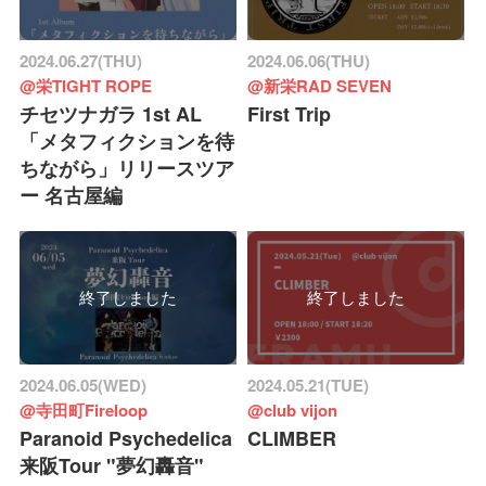
2024.06.27(THU)
2024.06.06(THU)
@栄TIGHT ROPE
@新栄RAD SEVEN
チセツナガラ 1st AL
First Trip
「メタフィクションを待
ちながら」リリースツア
ー 名古屋編
終了しました
終了しました
2024.06.05(WED)
2024.05.21(TUE)
@寺田町Fireloop
@club vijon
Paranoid Psychedelica
CLIMBER
来阪Tour "夢幻轟音"