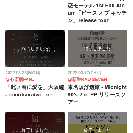
恋モーテル 1st Full Alb
um「ピース オブ キッチ
ン」release tour
終了しました
終了しました
2022.03.28(MON)
2022.03.17(THU)
@心斎橋FANJ
@新栄RAD SEVEN
「此ノ春に愛を」大阪編
東名阪浮遊旅 - Midnight
- conöha×aiwo pre.
90's 2nd EP リリースツ
アー
終了しました
終了しました