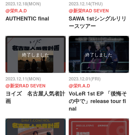
2023.12.18(MON)
2023.12.14(THU)
@栄R.A.D
@新栄RAD SEVEN
AUTHENTIC final
SAWA 1stシングルリリ
ースツアー
終了しました
終了しました
2023.12.11(MON)
2023.12.01(FRI)
@新栄RAD SEVEN
@栄R.A.D
ヨイズ 名古屋人気者計
VoLeR 1st EP 「後悔そ
画
の中で」release tour fi
nal