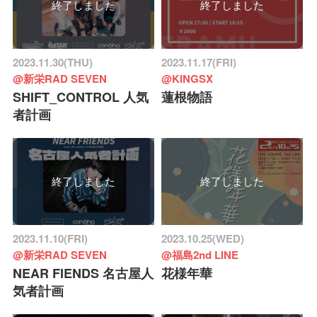
終了しました
終了しました
2023.11.30(THU)
2023.11.17(FRI)
@新栄RAD SEVEN
@KINGSX
SHIFT_CONTROL 人気
蓮根物語
者計画
終了しました
終了しました
2023.11.10(FRI)
2023.10.25(WED)
@新栄RAD SEVEN
@福島2nd LINE
NEAR FIENDS 名古屋人
花様年華
気者計画