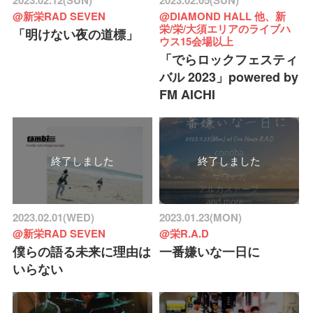
2023.02.12(SUN)
2023.02.05(SUN)
@新栄RAD SEVEN
@DIAMOND HALL 他、新
栄/栄/大須エリアのライブハ
「明けない夜の道標」
ウス15会場以上
「でらロックフェスティ
バル 2023」powered by
FM AICHI
終了しました
終了しました
2023.02.01(WED)
2023.01.23(MON)
@新栄RAD SEVEN
@栄R.A.D
僕らの語る未来に理由は
一番嫌いな一日に
いらない