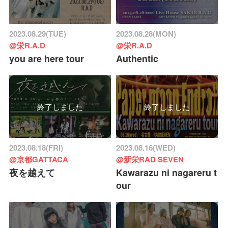
2023.08.29(TUE)
2023.08.28(MON)
@栄R.A.D
@栄R.A.D
you are here tour
Authentic
終了しました
終了しました
2023.08.18(FRI)
2023.08.16(WED)
@京都GATTACA
@新栄RAD SEVEN
夜を越えて
Kawarazu ni nagareru t
our