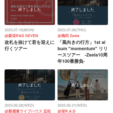
終了しました
終了しました
2023.07.10(MON)
2023.07.06(THU)
@新栄RAD SEVEN
@梅田 Zeela
改札を抜けて君を迎えに
「風向きの行方」1st al
行くツアー
bum "momentum" リリ
ースツアー -Zeela10周
年100番勝負-
終了しました
終了しました
2023.06.28(WED)
2023.06.21(WED)
@新感覚ライブハウス 近松
@栄R.A.D