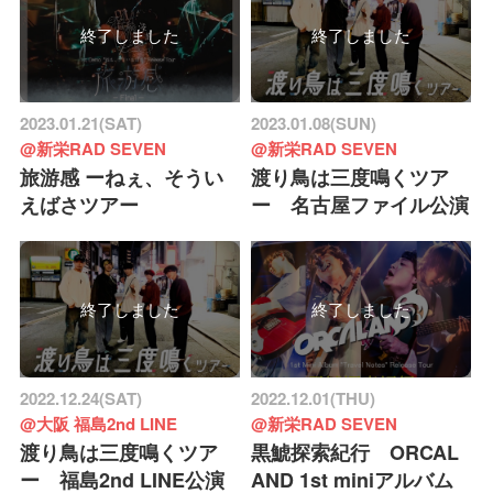
終了しました
終了しました
2023.01.21(SAT)
2023.01.08(SUN)
@新栄RAD SEVEN
@新栄RAD SEVEN
旅游感 ーねぇ、そうい
渡り鳥は三度鳴くツア
えばさツアー
ー 名古屋ファイル公演
終了しました
終了しました
2022.12.24(SAT)
2022.12.01(THU)
@大阪 福島2nd LINE
@新栄RAD SEVEN
渡り鳥は三度鳴くツア
黒鯱探索紀行 ORCAL
ー 福島2nd LINE公演
AND 1st miniアルバム