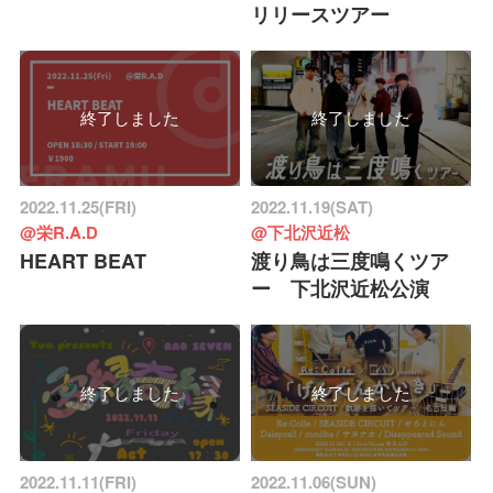
リリースツアー
終了しました
終了しました
2022.11.25(FRI)
2022.11.19(SAT)
@栄R.A.D
@下北沢近松
HEART BEAT
渡り鳥は三度鳴くツア
ー 下北沢近松公演
終了しました
終了しました
2022.11.11(FRI)
2022.11.06(SUN)