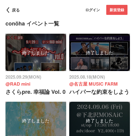
戻る
ログイン
新規登録
conöha イベント一覧
終了しました
終了しました
2025.09.29(MON)
2025.08.18(MON)
@RAD mini
@名古屋 MUSIC FARM
さくらpre. 幸福論 Vol. 0
ハイパーな約束をしよう
終了しました
終了しました