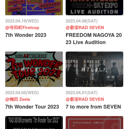
2023.04.19(WED)
2023.04.08(SAT)
@寺田町Fireloop
@新栄RAD SEVEN
7th Wonder 2023
FREEDOM NAGOYA 20
23 Live Audition
終了しました
終了しました
2023.04.05(WED)
2023.04.01(SAT)
@梅田 Zeela
@新栄RAD SEVEN
7th Wonder Tour 2023
7 to more from SEVEN