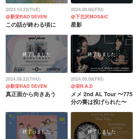
2024.10.22(TUE)
2024.09.06(FRI)
@新栄RAD SEVEN
@下北沢MOSAiC
この話が終わる頃に
星影
終了しました
終了しました
2024.08.22(THU)
2024.08.09(FRI)
@新栄RAD SEVEN
@栄R.A.D
真正面から向きあう
メメ 2nd AL Tour 〜775
分の賽は投げられた〜
終了しました
終了しました