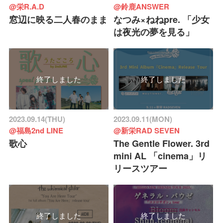
@栄R.A.D
@鈴鹿ANSWER
窓辺に映る二人春のまま
なつみ×ねねpre. 「少女
は夜光の夢を見る」
終了しました
終了しました
2023.09.14(THU)
2023.09.11(MON)
@福島2nd LINE
@新栄RAD SEVEN
歌心
The Gentle Flower. 3rd
mini AL 「cinema」リ
リースツアー
終了しました
終了しました