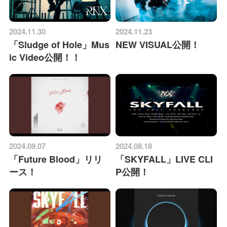
2024.11.30
2024.11.23
「Sludge of Hole」Mus
NEW VISUAL公開！
ic Video公開！！
2024.09.07
2024.08.18
「Future Blood」リリ
「SKYFALL」LIVE CLI
ース！
P公開！