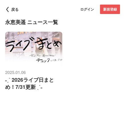
戻る
ログイン
新規登録
永恵美遥 ニュース一覧
2025.01.06
˗ˏˋ 2026ライブ日まと
め！7/31更新 ˎˊ˗