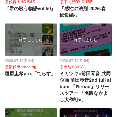
@代官山NOMAD
@下北沢DY CUBE
『君の歌う物語vol.50』
『感性の法則-2026.春
総集編-』
終了しました
終了しました
2026.07.19(SUN)
2026.07.12(SUN)
@新代田crossing
@今池ミカツキ
垣原圭希pre.「てらす」
ミカツキ×前田琴音 共同
企画 前田琴音2nd full al
bum 「Я:road」リリー
スツアー 「名阪なかよ
し大作戦⭐︎」