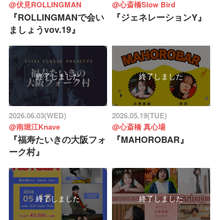
@伏見ROLLINGMAN
@心斎橋Slow Bird
『ROLLINGMANで会い
『ジェネレーションY』
ましょうvov.19』
終了しました
終了しました
2026.06.03(WED)
2026.05.19(TUE)
@南堀江Knave
@心斎橋 真心場
『福寿たいきの大阪フォ
『MAHOROBAR』
ーク村』
終了しました
終了しました