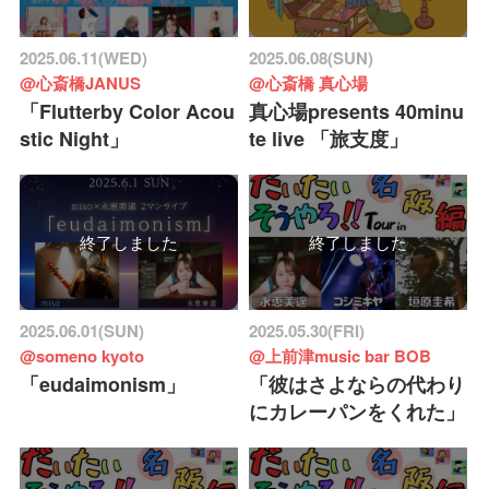
2025.06.11(WED)
2025.06.08(SUN)
@心斎橋JANUS
@心斎橋 真心場
「Flutterby Color Acou
真心場presents 40minu
stic Night」
te live 「旅支度」
終了しました
終了しました
2025.06.01(SUN)
2025.05.30(FRI)
@someno kyoto
@上前津music bar BOB
「eudaimonism」
「彼はさよならの代わり
にカレーパンをくれた」