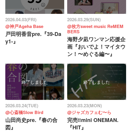
2026.04.03(FRI)
2026.03.29(SUN)
@神戸Ageha Base
@枚方sweet music ReMEM
BERS
戸田明香音pre.『39-Da
海野夕凪ワンマン応援企
y1-』
画『おいでよ！マイタウ
ン！〜めぐる編〜』
終了しました
終了しました
2026.03.24(TUE)
2026.03.23(MON)
@心斎橋Slow Bird
@ジャズカフェむ〜ら
山田尚史pre.『春の合
完売‼️mini ONEMAN.
図』
『HIT』