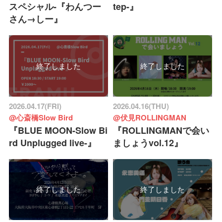
スペシャル-『わんつー
tep-』
さん→しー』
終了しました
終了しました
2026.04.17(FRI)
2026.04.16(THU)
@心斎橋Slow Bird
@伏見ROLLINGMAN
『BLUE MOON-Slow Bi
『ROLLINGMANで会い
rd Unplugged live-』
ましょうvol.12』
終了しました
終了しました