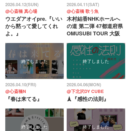
2026.04.12(SUN)
2026.04.11(SAT)
@心斎橋 真心場
@心斎橋 歌う魚
ウエダアオイpre.『いい
木村結香NHKホールへ
から黙って愛してくれ
の道 第二弾 47都道府県
よ。』
OMUSUBI TOUR 大阪
終了しました
終了しました
2026.04.10(FRI)
2026.04.06(MON)
@心斎橋N
@下北沢DY CUBE
『春は来てる』
🗼『感性の法則』
終了しました
終了しました