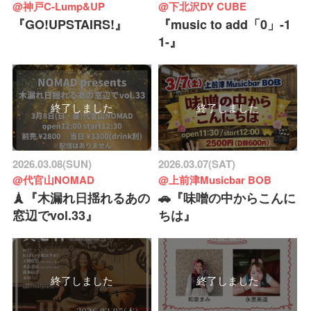
@神戸C-Lump&UP
@下北沢DY CUBE
『GO!UPSTAIRS!』
『music to add「0」-1
1-』
終了しました
終了しました
2026.03.08(SUN)
2026.03.07(SAT)
@代官山NOMAD
@上前津Musicbar BOB
🗼『木漏れ日揺れるあの
🚗『味噌の中からこんに
窓辺でvol.33』
ちは』
終了しました
終了しました