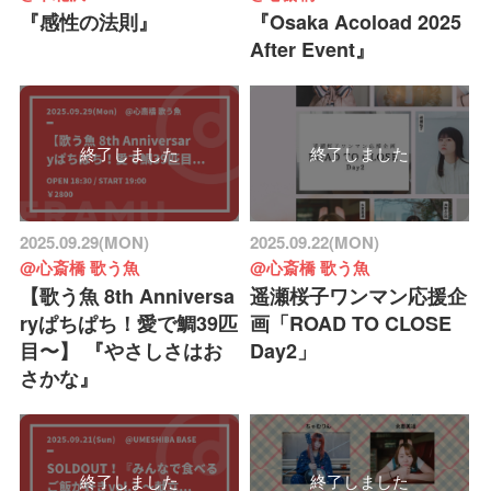
『感性の法則』
『Osaka Acoload 2025
After Event』
終了しました
終了しました
2025.09.29(MON)
2025.09.22(MON)
@心斎橋 歌う魚
@心斎橋 歌う魚
【歌う魚 8th Anniversa
遥瀬桜子ワンマン応援企
ryぱちぱち！愛で鯛39匹
画「ROAD TO CLOSE
目〜】 『やさしさはお
Day2」
さかな』
終了しました
終了しました