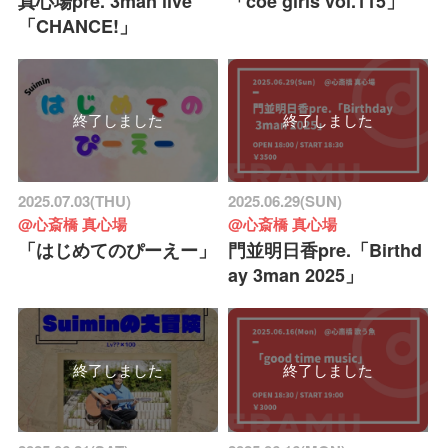
真心場pre. 3man live
「coe girls vol.115」
「CHANCE!」
終了しました
終了しました
2025.07.03(THU)
2025.06.29(SUN)
@心斎橋 真心場
@心斎橋 真心場
「はじめてのぴーえー」
門並明日香pre.「Birthd
ay 3man 2025」
終了しました
終了しました