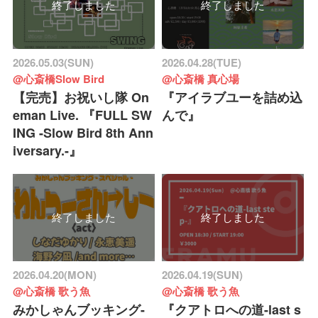
終了しました
終了しました
2026.05.03(SUN)
2026.04.28(TUE)
@心斎橋Slow Bird
@心斎橋 真心場
【完売】お祝いし隊 On
『アイラブユーを詰め込
eman Live. 『FULL SW
んで』
ING -Slow Bird 8th Ann
iversary.-』
終了しました
終了しました
2026.04.20(MON)
2026.04.19(SUN)
@心斎橋 歌う魚
@心斎橋 歌う魚
みかしゃんブッキング-
『クアトロへの道-last s