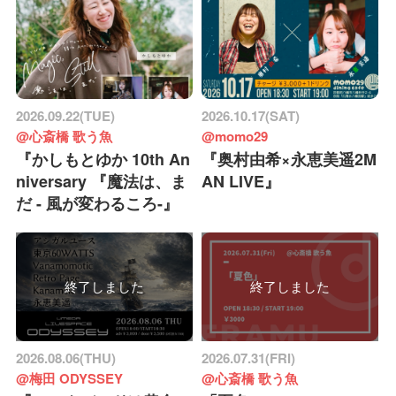
2026.09.22(TUE)
2026.10.17(SAT)
@心斎橋 歌う魚
@momo29
『かしもとゆか 10th An
『奥村由希×永恵美遥2M
niversary 『魔法は、ま
AN LIVE』
だ - 風が変わるころ-』
終了しました
終了しました
2026.08.06(THU)
2026.07.31(FRI)
@梅田 ODYSSEY
@心斎橋 歌う魚