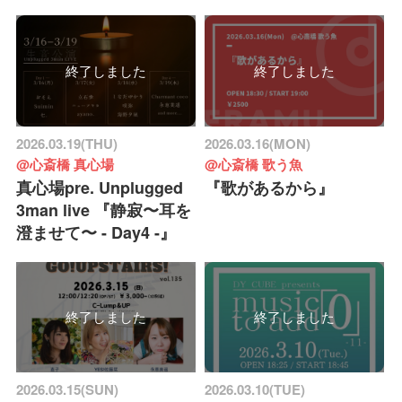
終了しました
終了しました
2026.03.19(THU)
2026.03.16(MON)
@心斎橋 真心場
@心斎橋 歌う魚
真心場pre. Unplugged
『歌があるから』
3man live 『静寂〜耳を
澄ませて〜 - Day4 -』
終了しました
終了しました
2026.03.15(SUN)
2026.03.10(TUE)