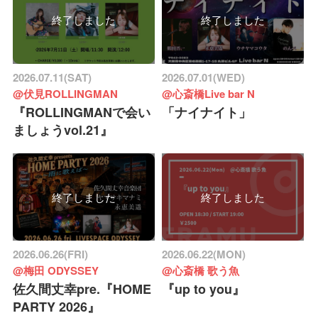
終了しました
終了しました
2026.07.11(SAT)
2026.07.01(WED)
@伏見ROLLINGMAN
@心斎橋Live bar N
『ROLLINGMANで会い
「ナイナイト」
ましょうvol.21』
終了しました
終了しました
2026.06.26(FRI)
2026.06.22(MON)
@梅田 ODYSSEY
@心斎橋 歌う魚
佐久間丈幸pre.『HOME
『up to you』
PARTY 2026』