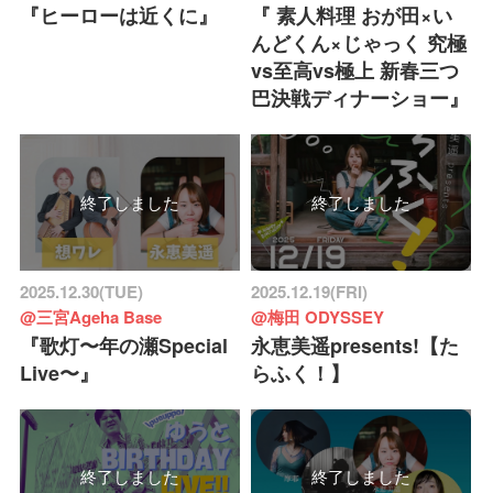
『ヒーローは近くに』
『 素人料理 おが田×い
んどくん×じゃっく 究極
vs至高vs極上 新春三つ
巴決戦ディナーショー』
終了しました
終了しました
2025.12.30(TUE)
2025.12.19(FRI)
@三宮Ageha Base
@梅田 ODYSSEY
『歌灯〜年の瀬Special
永恵美遥presents!【た
Live〜』
らふく！】
終了しました
終了しました