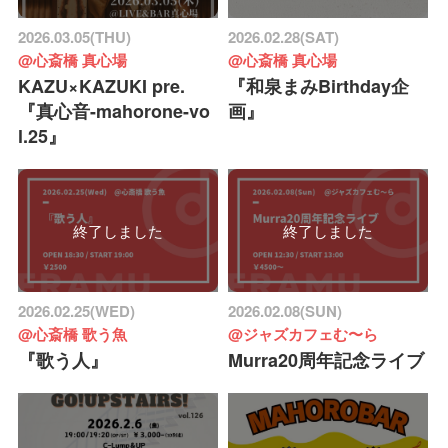
2026.03.05(THU)
2026.02.28(SAT)
@心斎橋 真心場
@心斎橋 真心場
KAZU×KAZUKI pre.
『和泉まみBirthday企
『真心音-mahorone-vo
画』
l.25』
終了しました
終了しました
2026.02.25(WED)
2026.02.08(SUN)
@心斎橋 歌う魚
@ジャズカフェむ〜ら
『歌う人』
Murra20周年記念ライブ