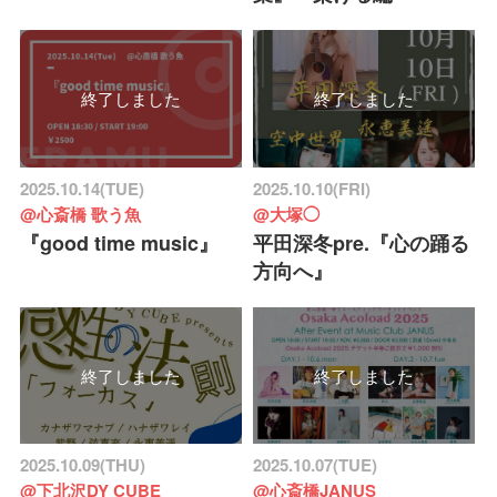
終了しました
終了しました
2025.10.14(TUE)
2025.10.10(FRI)
@心斎橋 歌う魚
@大塚◯
『good time music』
平田深冬pre.『心の踊る
方向へ』
終了しました
終了しました
2025.10.09(THU)
2025.10.07(TUE)
@下北沢DY CUBE
@心斎橋JANUS