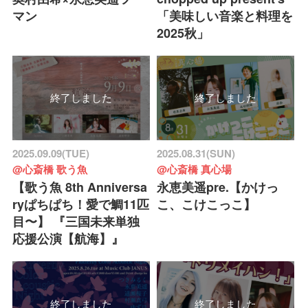
マン
「美味しい音楽と料理を
2025秋」
終了しました
終了しました
2025.09.09(TUE)
2025.08.31(SUN)
@心斎橋 歌う魚
@心斎橋 真心場
【歌う魚 8th Anniversa
永恵美遥pre.【かけっ
ryぱちぱち！愛で鯛11匹
こ、こけこっこ】
目〜】 『三国未来単独
応援公演【航海】』
終了しました
終了しました