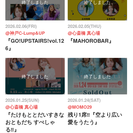
終了しました
終了しました
2026.02.06(FRI)
2026.02.05(THU)
@神戸C-Lump&UP
@心斎橋 真心場
『GO!UPSTAIRS!vol.12
『MAHOROBAR』
6』
終了しました
終了しました
2026.01.25(SUN)
2026.01.24(SAT)
@心斎橋 真心場
@MOMO29
『たけもととだいすきな
残り1席‼️『空より広い
おともだち すぺしゃ
愛をうたう』
る‼︎』