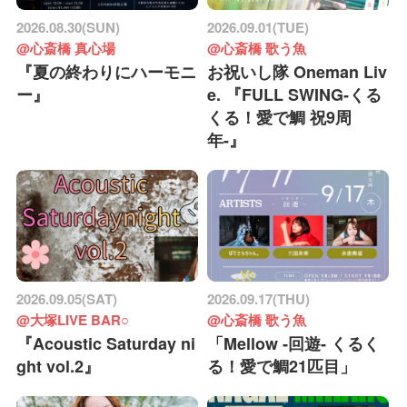
2026.08.30(SUN)
2026.09.01(TUE)
@心斎橋 真心場
@心斎橋 歌う魚
『夏の終わりにハーモニ
お祝いし隊 Oneman Liv
ー』
e. 『FULL SWING-くる
くる！愛で鯛 祝9周
年-』
2026.09.05(SAT)
2026.09.17(THU)
@大塚LIVE BAR○
@心斎橋 歌う魚
『Acoustic Saturday ni
「Mellow ‐回遊‐ くるく
ght vol.2』
る！愛で鯛21匹目」