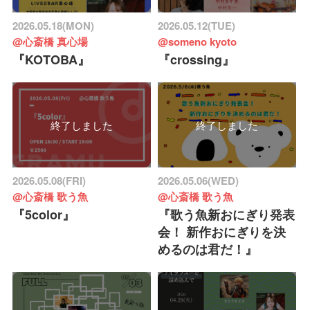
2026.05.18(MON)
2026.05.12(TUE)
@心斎橋 真心場
@someno kyoto
『KOTOBA』
『crossing』
終了しました
終了しました
2026.05.08(FRI)
2026.05.06(WED)
@心斎橋 歌う魚
@心斎橋 歌う魚
『5color』
『歌う魚新おにぎり発表
会！ 新作おにぎりを決
めるのは君だ！』