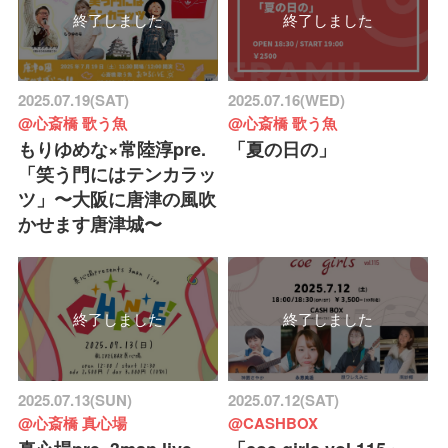
終了しました
終了しました
2025.07.19(SAT)
2025.07.16(WED)
@心斎橋 歌う魚
@心斎橋 歌う魚
もりゆめな×常陸淳pre.
「夏の日の」
「笑う門にはテンカラッ
ツ」〜大阪に唐津の風吹
かせます唐津城〜
終了しました
終了しました
2025.07.13(SUN)
2025.07.12(SAT)
@心斎橋 真心場
@CASHBOX