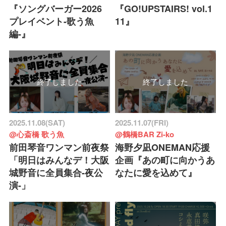
『ソングバーガー2026
『GO!UPSTAIRS! vol.1
プレイベント-歌う魚
11』
編-』
終了しました
終了しました
2025.11.08(SAT)
2025.11.07(FRI)
@心斎橋 歌う魚
@鶴橋BAR Zi-ko
前田琴音ワンマン前夜祭
海野夕凪ONEMAN応援
「明日はみんなデ！大阪
企画『あの町に向かうあ
城野音に全員集合-夜公
なたに愛を込めて』
演-」