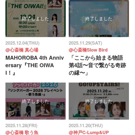
終了しました
終了しました
2025.12.04(THU)
2025.11.29(SAT)
@心斎橋 真心場
@心斎橋Slow Bird
MAHOROBA 4th Anniv
「ここから始まる物語
ersary『THE OIWA
第4話〜音で繋がる奇跡
I！』
の縁〜」
終了しました
終了しました
2025.11.28(FRI)
2025.11.20(THU)
@心斎橋 歌う魚
@神戸C-Lump&UP