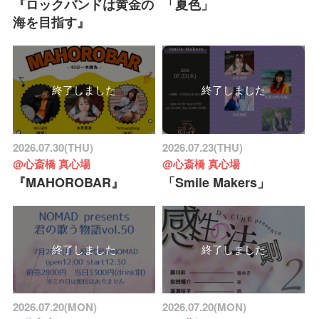
『ロックバンドは黄金の
「夏色」
海を目指す』
終了しました
終了しました
2026.07.30(THU)
2026.07.23(THU)
@心斎橋 真心場
@心斎橋 真心場
『MAHOROBAR』
「Smile Makers」
終了しました
終了しました
2026.07.20(MON)
2026.07.20(MON)