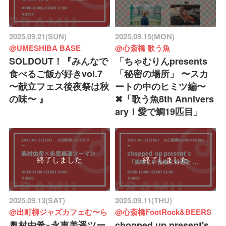
2025.09.21(SUN)
2025.09.15(MON)
@UMESHIBA BASE
@心斎橋 歌う魚
SOLDOUT！『みんなで
「ちゃむりんpresents
食べるご飯が好きvol.7
「秘密の場所」 〜スカ
〜献立フェス後夜祭は秋
ートの中のヒミツ編〜
の味〜 』
✖︎「歌う魚8th Annivers
ary！愛で鯛19匹目」
終了しました
終了しました
2025.09.13(SAT)
2025.09.11(THU)
@出町柳ジャズカフェむ〜ら
@心斎橋FootRock&BEERS
奥村由希×永恵美遥ツー
chopped up present's