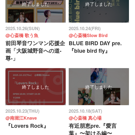
終了しました
終了しました
2025.10.26(SUN)
2025.10.24(FRI)
@心斎橋 歌う魚
@心斎橋Slow Bird
前田琴音ワンマン応援企
BLUE BIRD DAY pre.
画「大阪城野音への道-
『blue bird fly』
尊-」
終了しました
終了しました
2025.10.23(THU)
2025.10.18(SAT)
@南堀江Knave
@心斎橋 真心場
『Lovers Rock』
有近朋恵pre.『愛言
葉』〜架ける編〜