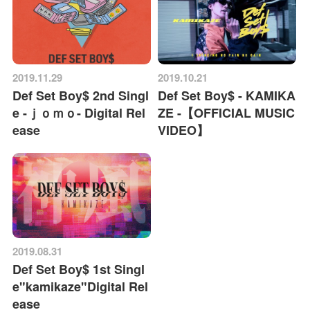
2019.11.29
2019.10.21
Def Set Boy$ 2nd Singl
Def Set Boy$ - KAMIKA
e -ｊｏｍｏ- Digital Rel
ZE -【OFFICIAL MUSIC
ease
VIDEO】
2019.08.31
Def Set Boy$ 1st Singl
e"kamikaze"Digital Rel
ease