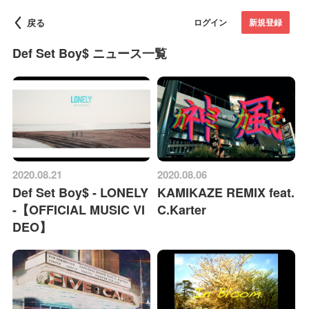
戻る
ログイン
新規登録
Def Set Boy$ ニュース一覧
2020.08.21
2020.08.06
Def Set Boy$ - LONELY
KAMIKAZE REMIX feat.
-【OFFICIAL MUSIC VI
C.Karter
DEO】