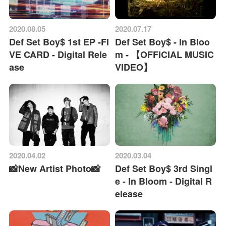
2020.08.05
2020.07.17
Def Set Boy$ 1st EP -FI
Def Set Boy$ - In Bloo
VE CARD - Digital Rele
m - 【OFFICIAL MUSIC
ase
VIDEO】
2020.04.02
2020.03.04
📸New Artist Photo📸
Def Set Boy$ 3rd Singl
e - In Bloom - Digital R
elease