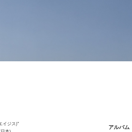
エイジス)"
アルバム
 (日本)