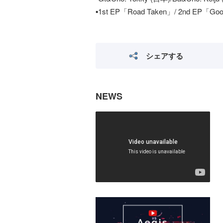
▪️1st EP「Road Taken」/ 2nd EP「G
シェアする
NEWS