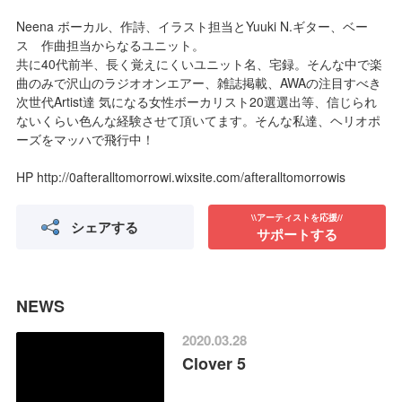
Neena ボーカル、作詩、イラスト担当とYuuki N.ギター、ベー
ス 作曲担当からなるユニット。
共に40代前半、長く覚えにくいユニット名、宅録。そんな中で楽
曲のみで沢山のラジオオンエアー、雑誌掲載、AWAの注目すべき
次世代Artist達 気になる女性ボーカリスト20選選出等、信じられ
ないくらい色んな経験させて頂いてます。そんな私達、ヘリオポ
ーズをマッハで飛行中！
HP http://0afteralltomorrowi.wixsite.com/afteralltomorrowis
\\アーティストを応援//
シェアする
サポートする
NEWS
2020.03.28
Clover 5