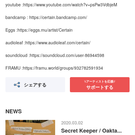
youtube :https://www.youtube.com/watch?v=psPw3VdbjeM
bandcamp : https://certain.bandcamp.com/
Eggs :https://eggs.mu/artist/Certain
audioleaf :https://www.audioleaf.com/certain/
soundcloud :https://soundcloud.com/user-86944598
FRAMU :https://framu.world/groups/932782591934
\\アーティストを応援//
シェアする
サポートする
NEWS
2020.03.02
Secret Keeper / Oakta...