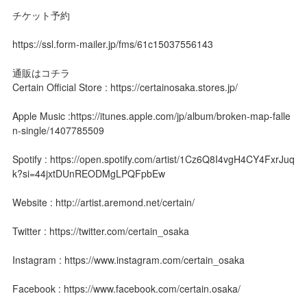
チケット予約
https://ssl.form-mailer.jp/fms/61c15037556143
通販はコチラ
Certain Official Store : https://certainosaka.stores.jp/
Apple Music :https://itunes.apple.com/jp/album/broken-map-falle
n-single/1407785509
Spotify : https://open.spotify.com/artist/1Cz6Q8I4vgH4CY4FxrJuq
k?si=44jxtDUnREODMgLPQFpbEw
Website : http://artist.aremond.net/certain/
Twitter : https://twitter.com/certain_osaka
Instagram : https://www.instagram.com/certain_osaka
Facebook : https://www.facebook.com/certain.osaka/