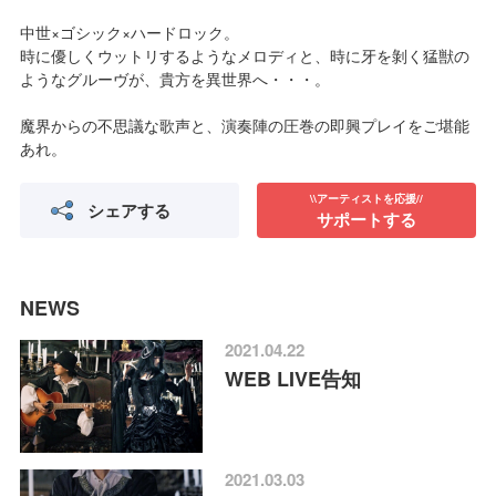
中世×ゴシック×ハードロック。
時に優しくウットリするようなメロディと、時に牙を剝く猛獣の
ようなグルーヴが、貴方を異世界へ・・・。
魔界からの不思議な歌声と、演奏陣の圧巻の即興プレイをご堪能
あれ。
\\アーティストを応援//
シェアする
サポートする
NEWS
2021.04.22
WEB LIVE告知
2021.03.03