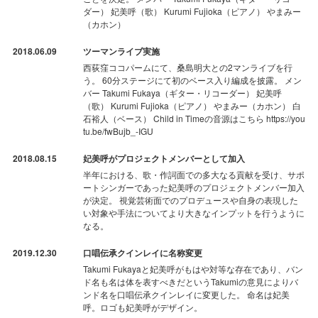
ダー） 妃美呼（歌） Kurumi Fujioka（ピアノ） やまみー
（カホン）
2018.06.09
ツーマンライブ実施
西荻窪ココパームにて、桑島明大との2マンライブを行
う。 60分ステージにて初のベース入り編成を披露。 メン
バー Takumi Fukaya（ギター・リコーダー） 妃美呼
（歌） Kurumi Fujioka（ピアノ） やまみー（カホン） 白
石裕人（ベース） Child in Timeの音源はこちら https://you
tu.be/fwBujb_-IGU
2018.08.15
妃美呼がプロジェクトメンバーとして加入
半年における、歌・作詞面での多大なる貢献を受け、サポ
ートシンガーであった妃美呼のプロジェクトメンバー加入
が決定。 視覚芸術面でのプロデュースや自身の表現した
い対象や手法についてより大きなインプットを行うように
なる。
2019.12.30
口唱伝承クインレイに名称変更
Takumi Fukayaと妃美呼がもはや対等な存在であり、バン
ド名も名は体を表すべきだというTakumiの意見によりバ
ンド名を口唱伝承クインレイに変更した。 命名は妃美
呼。ロゴも妃美呼がデザイン。