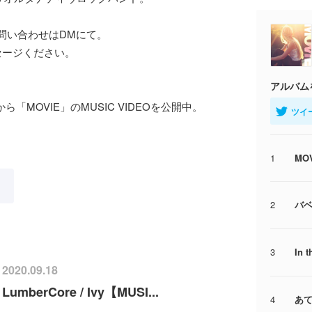
、お問い合わせはDMにて。
セージください。
アルバム
E.P. ]から「MOVIE」のMUSIC VIDEOを公開中。
ツイ
1
MO
2
バ
3
In t
2020.09.18
LumberCore / Ivy【MUSI...
4
あ