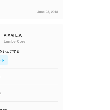
June 23, 2018
AIMAI E.P.
LumberCore
をシェアする
ート
昧
o
g on