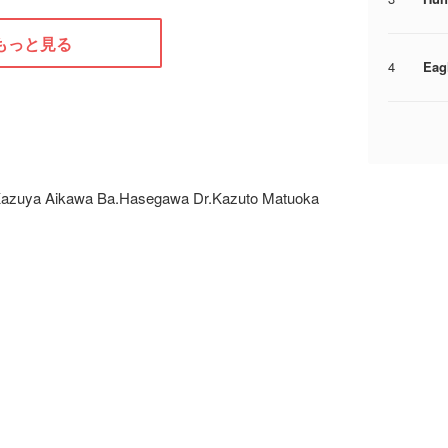
もっと見る
4
Eag
.Kazuya Aikawa Ba.Hasegawa Dr.Kazuto Matuoka