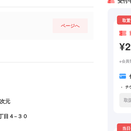
受付
取置
ページへ
¥
※会員
チ
取
四次元
丁目４−３０
当日