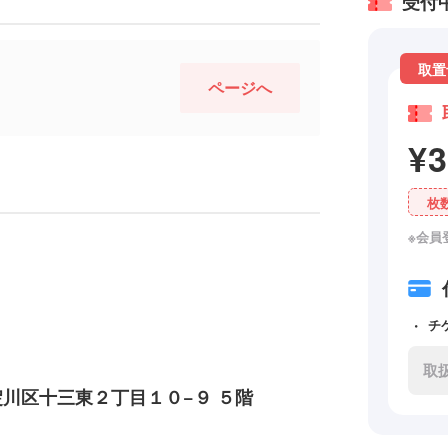
受付
取置
ページへ
¥
枚
※会員
チ
取
阪市淀川区十三東２丁目１０−９ ５階