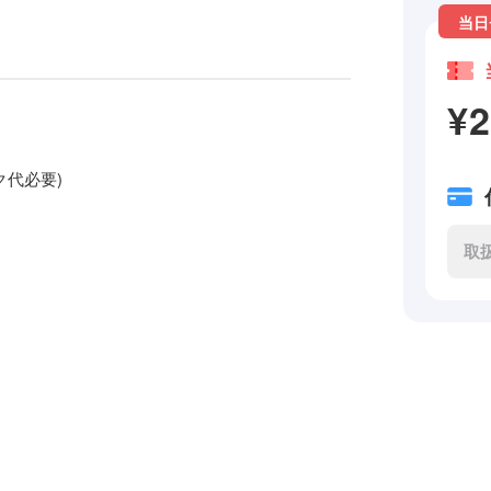
当日
¥
ンク代必要)
取