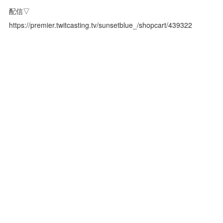
配信▽
https://premier.twitcasting.tv/sunsetblue_/shopcart/439322