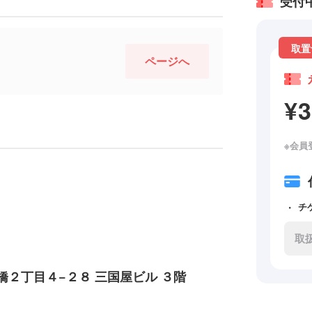
受付
取置
ページへ
¥
※会員
チ
取
２丁目４−２８ 三国屋ビル ３階