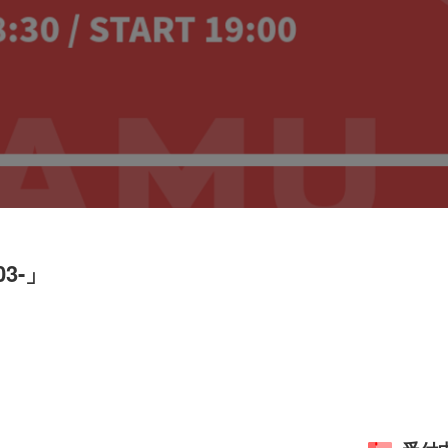
.03-」