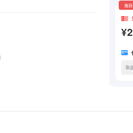
当日
¥
0】
取