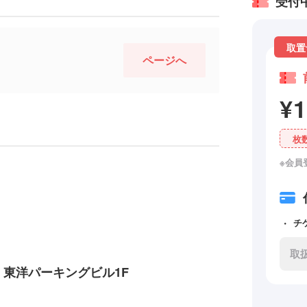
受付
取置
ページへ
¥
枚
※会員
チ
取
1 東洋パーキングビル1F