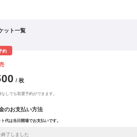
ケット一覧
予約
売
500
/ 枚
録なしでも取置予約ができます。
金のお支払い方法
ット代は当日開場でお支払いです。
を終了しました