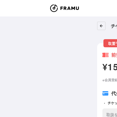
チ
取置
前
¥1
※会員登
代
チケ
取扱