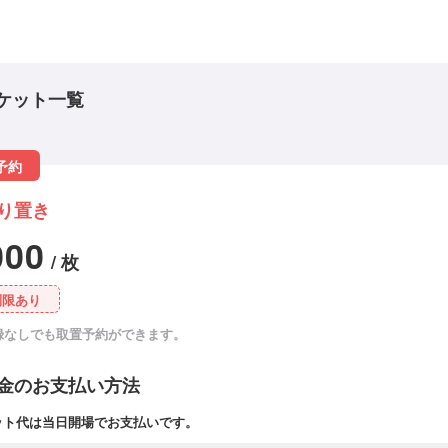
ケット一覧
予約
り置き
000
/ 枚
制限あり
録なしでも取置予約ができます。
金のお支払い方法
ット代は当日開場でお支払いです。