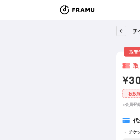
チ
取置
取
¥3
枚数
※会員登
代
チケ