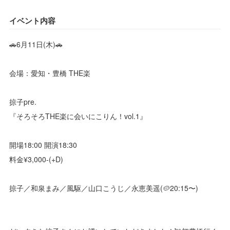
イベント内容
🚗6月11日(木)🚗
会場：愛知・豊橋 THE楽
掠子pre.
『そろそろTHE楽に会いにこりん！vol.1』
開場18:00 開演18:30
料金¥3,000-(+D)
掠子／和泉まみ／風駆／山口こうじ／永恵美遥(🥔20:15〜)