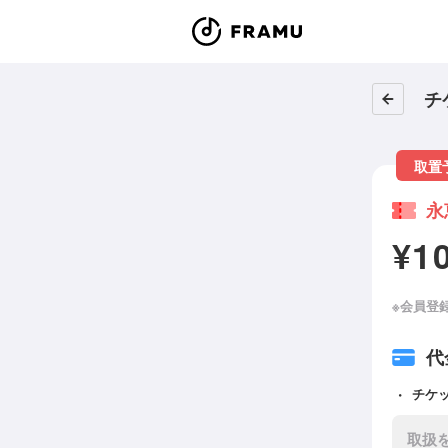
チ
取置
永
¥1
※会員登
代
チケ
取扱