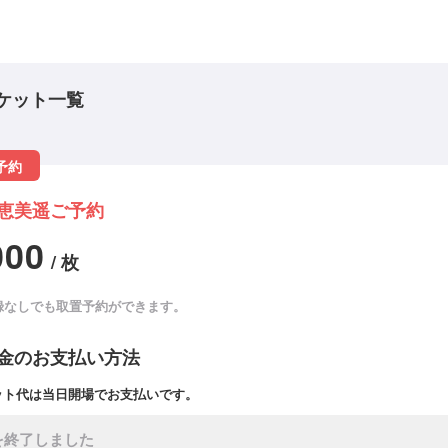
ケット一覧
予約
恵美遥ご予約
000
/ 枚
録なしでも取置予約ができます。
金のお支払い方法
ット代は当日開場でお支払いです。
を終了しました