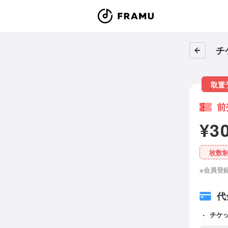
チ
取置
前
¥3
枚数
※会員登
代
チケ