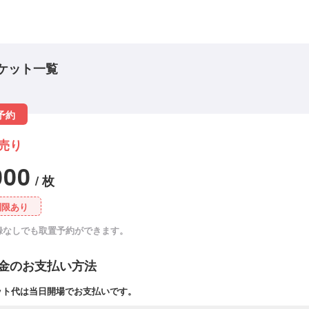
ケット一覧
予約
売り
000
/ 枚
制限あり
録なしでも取置予約ができます。
金のお支払い方法
ット代は当日開場でお支払いです。