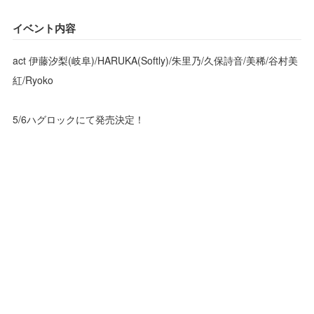
イベント内容
act 伊藤汐梨(岐阜)/HARUKA(Softly)/朱里乃/久保詩音/美稀/谷村美
紅/Ryoko
5/6ハグロックにて発売決定！