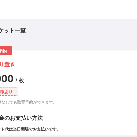
ケット一覧
予約
り置き
000
/ 枚
制限あり
録なしでも取置予約ができます。
金のお支払い方法
ット代は当日開場でお支払いです。