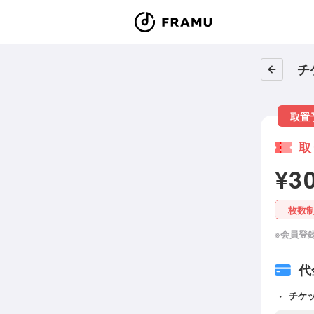
チ
取置
取
¥3
枚数
※会員登
代
チケ