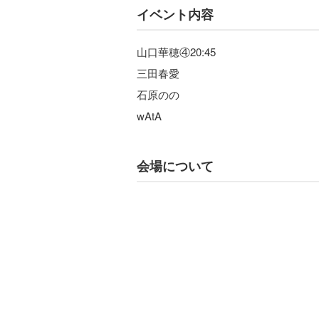
イベント内容
山口華穂④20:45
三田春愛
石原のの
wAtA
会場について