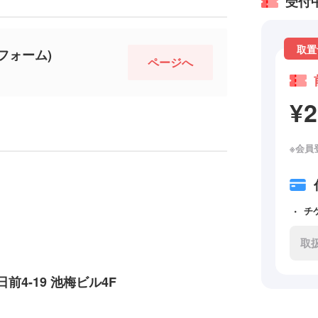
受付
取置
フォーム)
ページへ
¥
※会員
チ
取
4-19 池梅ビル4F