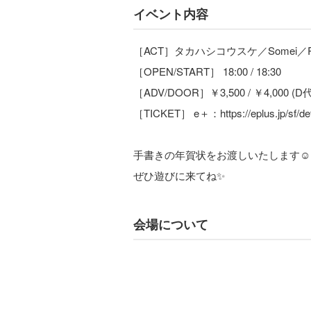
イベント内容
［ACT］タカハシコウスケ／Somei／
［OPEN/START］ 18:00 / 18:30
［ADV/DOOR］￥3,500 / ￥4,000 (
［TICKET］ e＋：https://eplus.jp/sf/de
手書きの年賀状をお渡しいたします☺️
ぜひ遊びに来てね✨
会場について