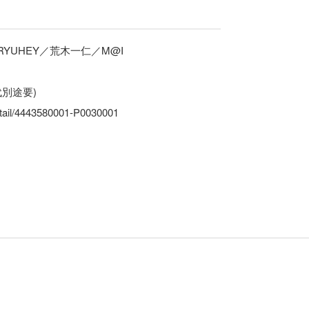
RYUHEY／荒木一仁／M@I
D代別途要)
tail/4443580001-P0030001