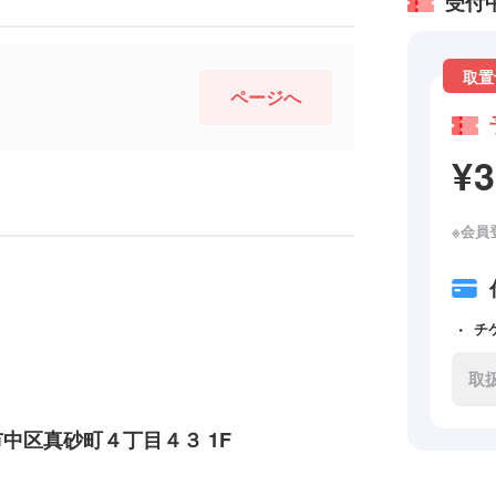
受付
取置
ページへ
¥
※会員
チ
取
浜市中区真砂町４丁目４３ 1F