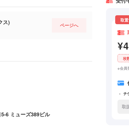
受付
取置
クス)
ページへ
¥
枚
※会員
チ
取
-6 ミューズ389ビル