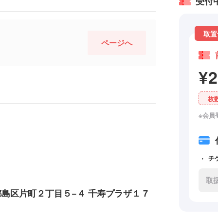
受付
取置
ページへ
¥
枚
※会員
チ
取
市都島区片町２丁目５−４ 千寿プラザ１ 7