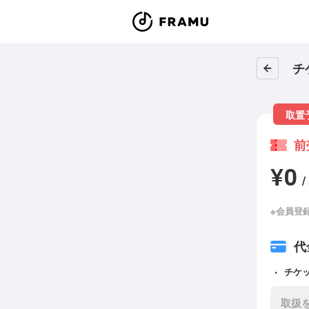
チ
取置
前
¥0
/
※会員登
代
チケ
取扱