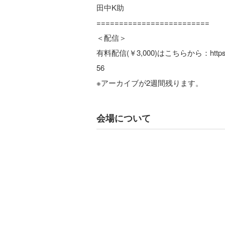
田中K助
=========================
＜配信＞
有料配信(￥3,000)はこちらから：https://premie
56
※アーカイブが2週間残ります。
会場について