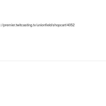
r.twitcasting.tv/unionfield/shopcart/4052