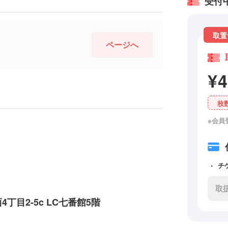
受付
取置
ページへ
¥
枚
※会員
チ
取
丁目2-5c LC七番館5階