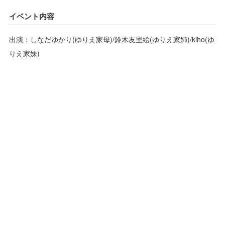
イベント内容
出演：しなだゆかり(ゆりえ家母)/鈴木友里絵(ゆりえ家姉)/kiho(ゆ
りえ家妹)