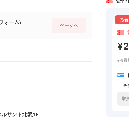
受付
取置
フォーム)
ページへ
¥
※会員
チ
取
 エルサント北沢1F