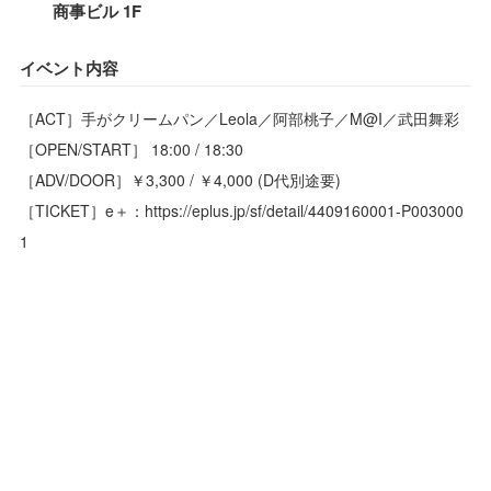
商事ビル 1F
イベント内容
［ACT］手がクリームパン／Leola／阿部桃子／M@I／武田舞彩
［OPEN/START］ 18:00 / 18:30
［ADV/DOOR］￥3,300 / ￥4,000 (D代別途要)
［TICKET］e＋：https://eplus.jp/sf/detail/4409160001-P003000
1