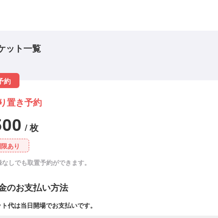
ケット一覧
予約
り置き予約
500
/ 枚
制限あり
録なしでも取置予約ができます。
金のお支払い方法
ット代は当日開場でお支払いです。