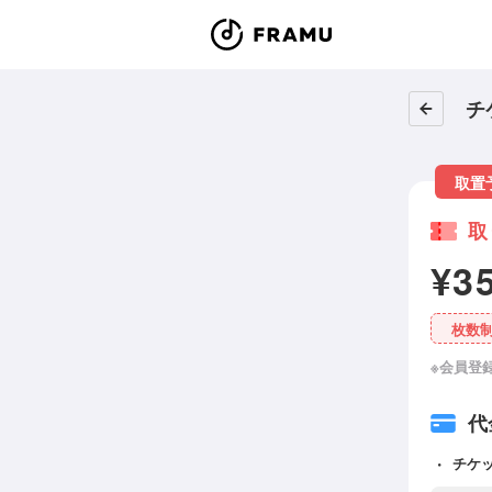
チ
取置
取
¥3
枚数
※会員登
代
チケ