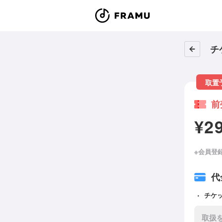
チ
取置
前
¥2
※会員登
代
チケ
取扱