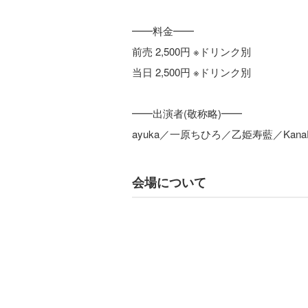
━━料金━━
前売 2,500円 ※ドリンク別
当日 2,500円 ※ドリンク別
━━出演者(敬称略)━━
ayuka／一原ちひろ／乙姫寿藍／KanaE／R
会場について