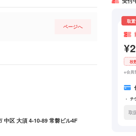
受付
取置
ページへ
¥
枚
※会員
チ
取
 中区 大須 4-10-89 常磐ビル4F