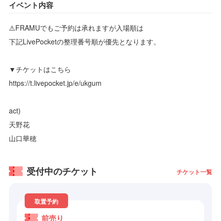
イベント内容
⚠️FRAMUでもご予約は承れますが入場順は
下記LivePocketの整理番号順が優先となります。
▼チケットはこちら
https://t.livepocket.jp/e/ukgum
act)
天野花
山口華穂
受付中のチケット
チケット一覧
取置予約
前売り