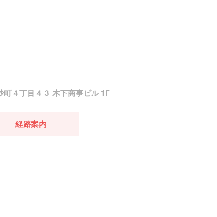
真砂町４丁目４３ 木下商事ビル 1F
経路案内