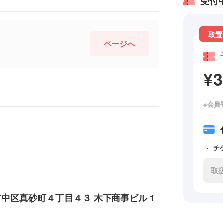
受付
取置
ページへ
¥
※会員
チ
取
横浜市中区真砂町４丁目４３ 木下商事ビル 1