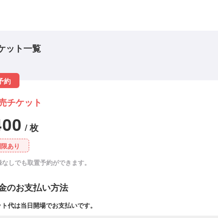
ケット一覧
予約
売チケット
400
/ 枚
制限あり
録なしでも取置予約ができます。
金のお支払い方法
ット代は当日開場でお支払いです。