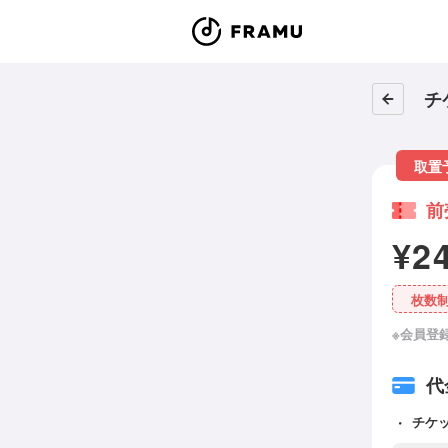
チ
取置
前
¥2
枚数
※会員登
代
チケ