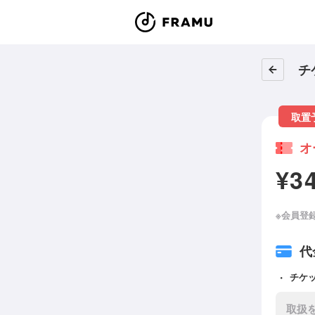
チ
取置
オ
¥3
※会員登
代
チケ
取扱