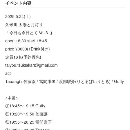
イベント内容
2025.5.24(土)
久米川 太陽と月灯り
「今日も今日とて Vol.31｣
open 18:30 start 18:45
price ¥3000(1Drink付き)
定員16名(予約優先)
taiyou.tsukiakari@gmail.com
act
Taaaagi / 佐藤譲 / 當間康匡 / 渡部駿介(りとるばいりとる) / Gutty
<本番>
①18:45〜19:15 Gutty
②19:20〜19:50 佐藤譲
③19:55〜20:25 當間康匡
④20:30〜21:00 Taaaagi