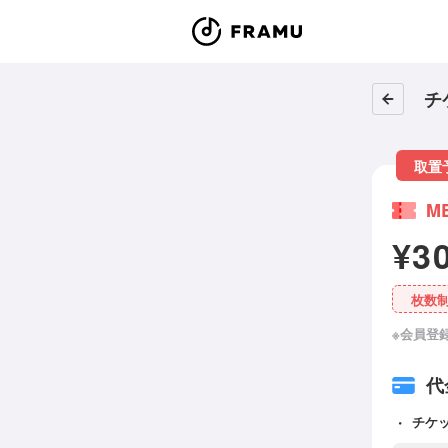
チ
取置
M
¥3
枚数
※会員登
代
チケ