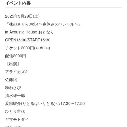
イベント内容
2025年3月29日(土)
『魂のさくら.vol.4〜春休みスペシャル〜』
in Acoustic House おとなり
OPEN15:00/START15:30
チケット2000円(+1drink)
配信2000円
【出演】
アライカズキ
佐藤譲
粉わさび
清水雄一郎
渡部駿介(りとるばいりとる)👈17:30〜17:50
ひとり世代
ヤマモトダイ
アサガオ