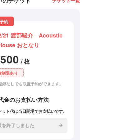
中のチケット
チケット一覧
予約
2/21 渡部駿介 Acoustic
House おとなり
2500
/ 枚
数制限あり
登録なしでも取置予約ができます。
代金のお支払い方法
ケット代は当日開場でお支払いです。
扱を終了しました