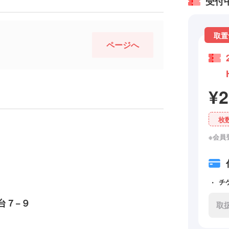
受付
取置
ページへ
¥
枚
※会員
チ
台７−９
取