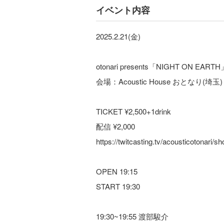
イベント内容
2025.2.21(金)
otonari presents「NIGHT ON EARTH
会場：Acoustic House おとなり(埼玉)
TICKET ¥2,500+1drink
配信 ¥2,000
https://twitcasting.tv/acousticotonari/s
OPEN 19:15
START 19:30
19:30~19:55 渡部駿介